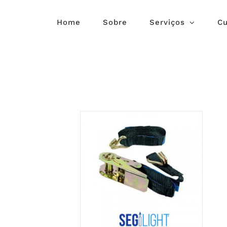
Skip
to
Home
Sobre
Serviços
Cu
content
COMPRAR
/
DETALHES